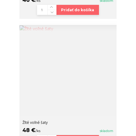
/
ks
skladom
Pridať do košíka
Žlté voľné šaty
48 €
/
ks
skladom