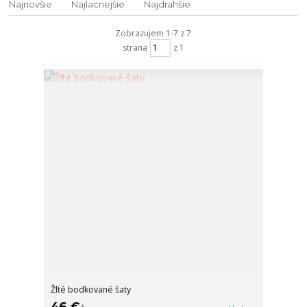
Najnovšie
Najlacnejšie
Najdrahšie
Zobrazujem 1-7 z 7
strana
z 1
Žlté bodkované šaty
46 €