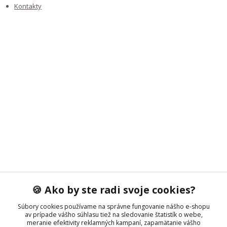
Kontakty
NAJČÍTANEJŠIE NA BLOGU
KDE NÁS NÁJDETE
KONTAKTY
🍪 Ako by ste radi svoje cookies?
Súbory cookies používame na správne fungovanie nášho e-shopu
av prípade vášho súhlasu tiež na sledovanie štatistík o webe,
meranie efektivity reklamných kampaní, zapamätanie vášho