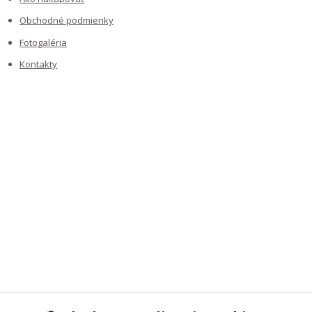
Obchodné podmienky
Fotogaléria
Kontakty
NAJČÍTANEJŠIE NA BLOGU
KDE NÁS NÁJDETE
KONTAKTY