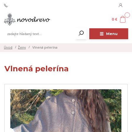
0
0 €
Menu
Úvod
Ženy
Vlnená pelerína
Vlnená pelerína