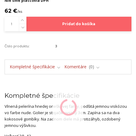
Nie sme platcovia DPH
62 €
/
ks
Pridať do košíka
Číslo produktu:
3
Kompletné špecifikácie
Komentáre
0
Kompletné špecifikácie
Vlnená pelerína hnedej orieškovej farby, podšitá jemnou viskózou
vo farbe nude. Golier je stojačik vysoký 3cm. Zapína sa na dva
kokosové gombíky. Na zadnom diele má protizáhyb, ozdobený
jemnou výšivkou.
Veľkosť 38 -42.