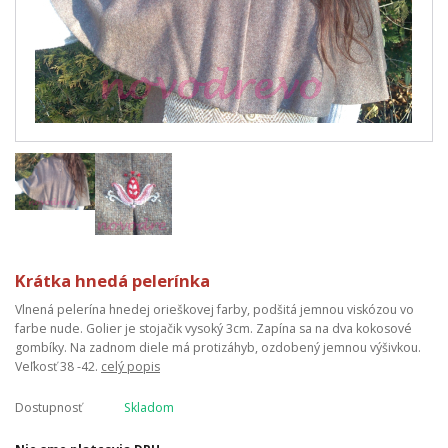
Krátka hnedá pelerínka
Vlnená pelerína hnedej orieškovej farby, podšitá jemnou viskózou vo
farbe nude. Golier je stojačik vysoký 3cm. Zapína sa na dva kokosové
gombíky. Na zadnom diele má protizáhyb, ozdobený jemnou výšivkou.
Veľkosť 38 -42.
celý popis
Dostupnosť
Skladom